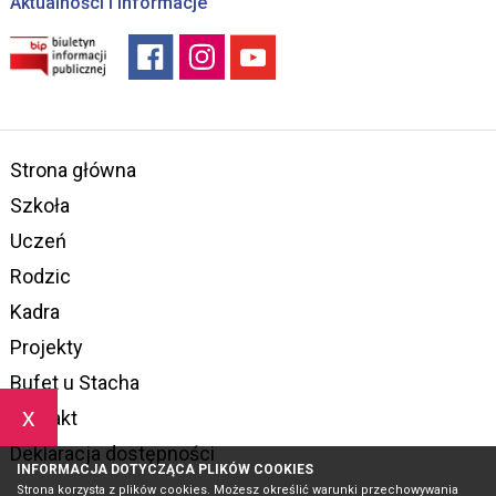
Aktualności i informacje
Strona główna
Szkoła
Uczeń
Rodzic
Kadra
Projekty
Bufet u Stacha
x
Kontakt
Deklaracja dostępności
INFORMACJA DOTYCZĄCA PLIKÓW COOKIES
Strona korzysta z plików cookies. Możesz określić warunki przechowywania