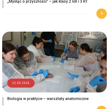
„Myśląc o przyszłości” – jak klasy 2 GR i 3 RT
podbijały Akademię Nauk Stosowanych
22.05.2026
Biologia w praktyce – warsztaty anatomiczne