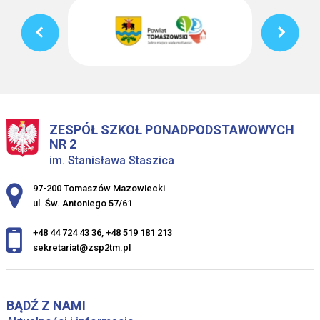
ZESPÓŁ SZKOŁ PONADPODSTAWOWYCH
NR 2
im. Stanisława Staszica
Adres pocztowy:
97-200 Tomaszów Mazowiecki
ul. Św. Antoniego 57/61
+48 44 724 43 36
,
+48 519 181 213
sekretariat@zsp2tm.pl
BĄDŹ Z NAMI