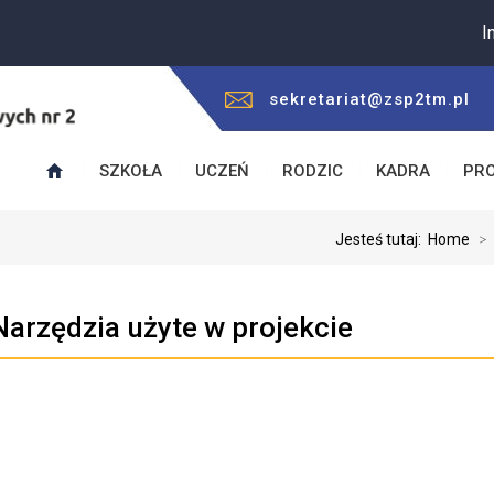
Informuj
sekretariat@zsp2tm.pl
SZKOŁA
UCZEŃ
RODZIC
KADRA
PR
Jesteś tutaj:
Home
>
 Narzędzia użyte w projekcie