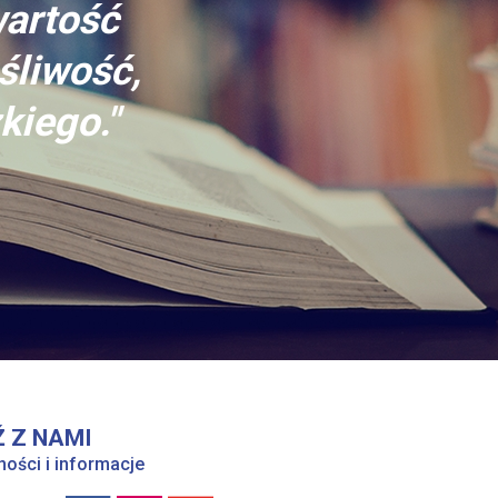
wartość
śliwość,
kiego."
 Z NAMI
ności i informacje