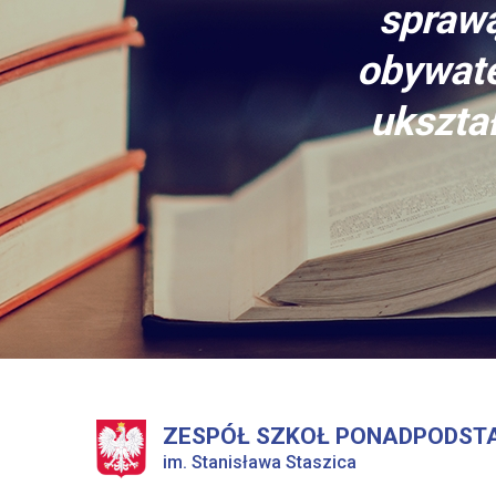
sprawą
obywate
ukształ
ZESPÓŁ SZKOŁ PONADPODST
im. Stanisława Staszica