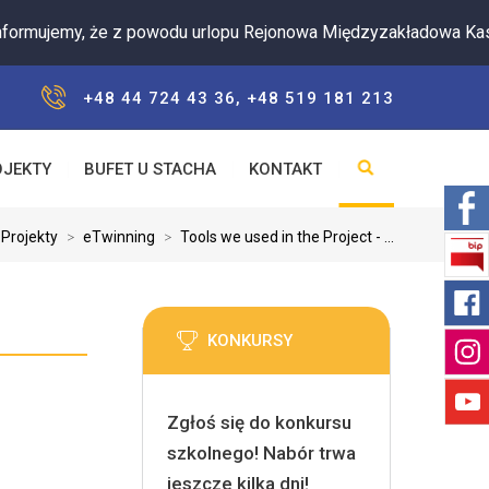
emy, że z powodu urlopu Rejonowa Międzyzakładowa Kasa Zapo
+48 44 724 43 36, +48 519 181 213
OJEKTY
BUFET U STACHA
KONTAKT
Projekty
>
eTwinning
>
Tools we used in the Project - ...
KONKURSY
Zgłoś się do konkursu
szkolnego! Nabór trwa
jeszcze kilka dni!