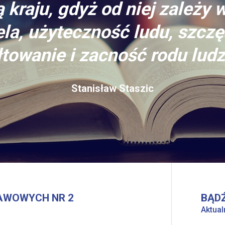
 kraju, gdyż od niej zależy 
la, użyteczność ludu, szczę
towanie i zacność rodu ludz
Stanisław Staszic
AWOWYCH NR 2
BĄDŹ
Aktual