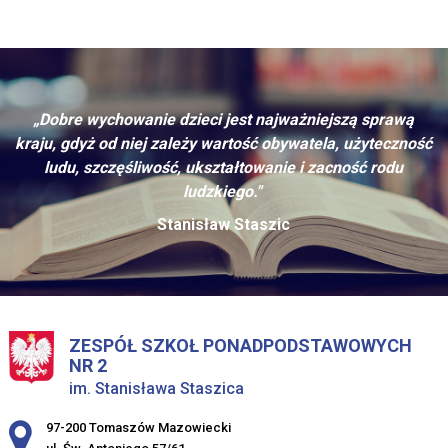
„Dobre wychowanie dzieci jest najważniejszą sprawą
kraju, gdyż od niej zależy wartość obywatela, użyteczność
ludu, szczęśliwość, ukształtowanie i zacność rodu
ludzkiego."
Stanisław Staszic
ZESPÓŁ SZKOŁ PONADPODSTAWOWYCH
NR 2
im. Stanisława Staszica
Adres pocztowy:
97-200 Tomaszów Mazowiecki