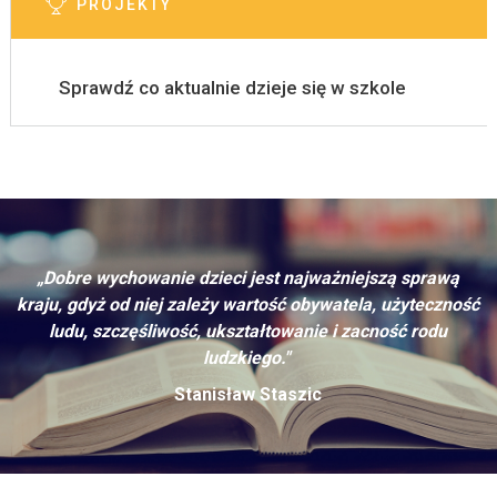
PROJEKTY
Sprawdź co aktualnie dzieje się w szkole
„Dobre wychowanie dzieci jest najważniejszą sprawą
kraju, gdyż od niej zależy wartość obywatela, użyteczność
ludu, szczęśliwość, ukształtowanie i zacność rodu
ludzkiego."
Stanisław Staszic