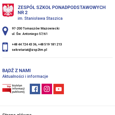
ZESPÓŁ SZKOŁ PONADPODSTAWOWYCH
NR 2
im. Stanisława Staszica
Adres pocztowy:
97-200 Tomaszów Mazowiecki
ul. Św. Antoniego 57/61
+48 44 724 43 36
,
+48 519 181 213
sekretariat@zsp2tm.pl
BĄDŹ Z NAMI
Aktualności i informacje