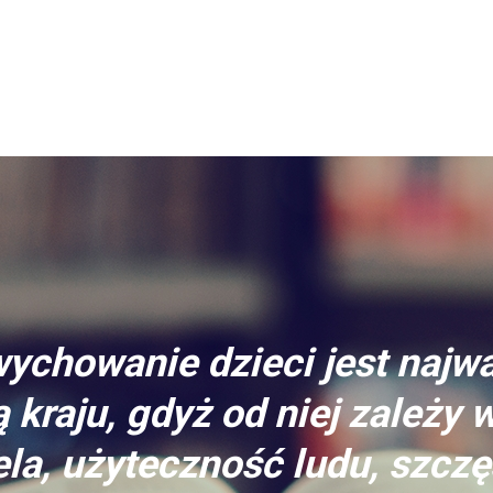
ychowanie dzieci jest najw
 kraju, gdyż od niej zależy 
la, użyteczność ludu, szczę