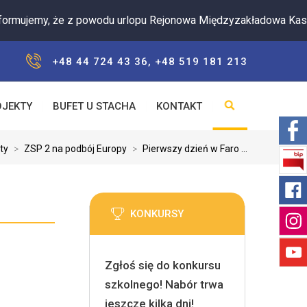
my, że z powodu urlopu Rejonowa Międzyzakładowa Kasa Zapom
+48 44 724 43 36, +48 519 181 213
OJEKTY
BUFET U STACHA
KONTAKT
ty
>
ZSP 2 na podbój Europy
>
Pierwszy dzień w Faro ...
KONKURSY
Zgłoś się do konkursu
szkolnego! Nabór trwa
jeszcze kilka dni!