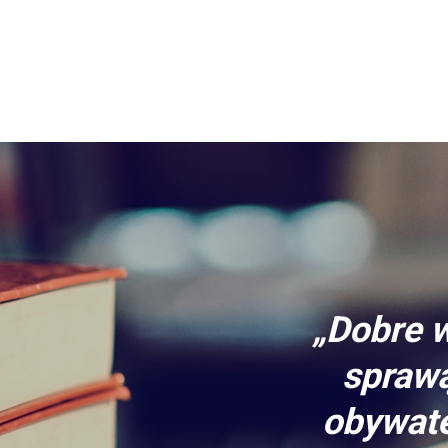
„Dobre w
sprawą
obywate