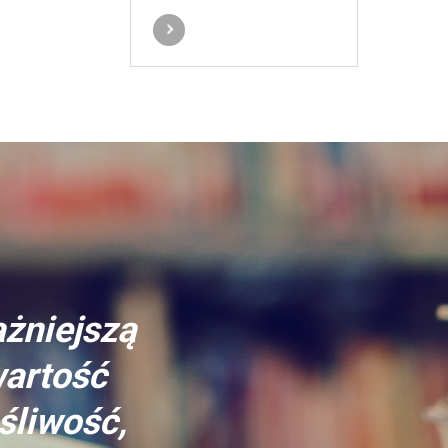
ażniejszą
wartość
śliwość,