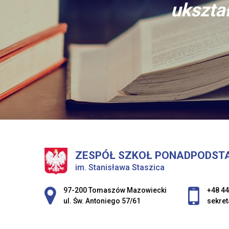
ukształ
ZESPÓŁ SZKOŁ PONADPODST
im. Stanisława Staszica
Adres pocztowy:
97-200 Tomaszów Mazowiecki
+48 44
ul. Św. Antoniego 57/61
sekret