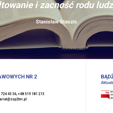
towanie i zacność rodu ludz
Stanisław Staszic
AWOWYCH NR 2
BĄDŹ
Aktual
 724 43 36
,
+48 519 181 213
ariat@zsp2tm.pl