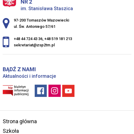
NR 2
im. Stanisława Staszica
Adres pocztowy:
97-200 Tomaszów Mazowiecki
ul. Św. Antoniego 57/61
+48 44 724 43 36
,
+48 519 181 213
sekretariat@zsp2tm.pl
BĄDŹ Z NAMI
Aktualności i informacje
Strona główna
Szkoła