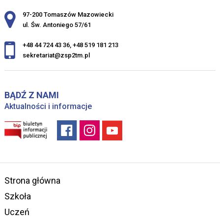
Adres pocztowy:
97-200 Tomaszów Mazowiecki
ul. Św. Antoniego 57/61
+48 44 724 43 36
,
+48 519 181 213
sekretariat@zsp2tm.pl
BĄDŹ Z NAMI
Aktualności i informacje
Strona główna
Szkoła
Uczeń