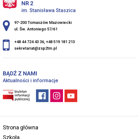
NR 2
im. Stanisława Staszica
Adres pocztowy:
97-200 Tomaszów Mazowiecki
ul. Św. Antoniego 57/61
+48 44 724 43 36
,
+48 519 181 213
sekretariat@zsp2tm.pl
BĄDŹ Z NAMI
Aktualności i informacje
Strona główna
Szkoła