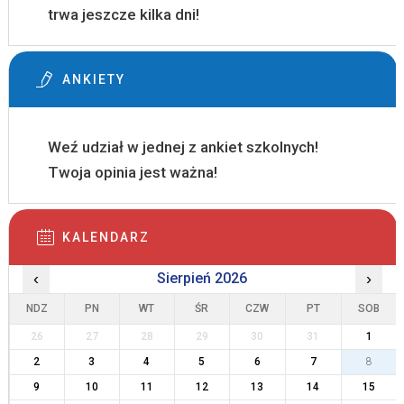
trwa jeszcze kilka dni!
ANKIETY
Weź udział w jednej z ankiet szkolnych!
Twoja opinia jest ważna!
KALENDARZ
‹
Sierpień 2026
›
NDZ
PN
WT
ŚR
CZW
PT
SOB
26
27
28
29
30
31
1
2
3
4
5
6
7
8
9
10
11
12
13
14
15