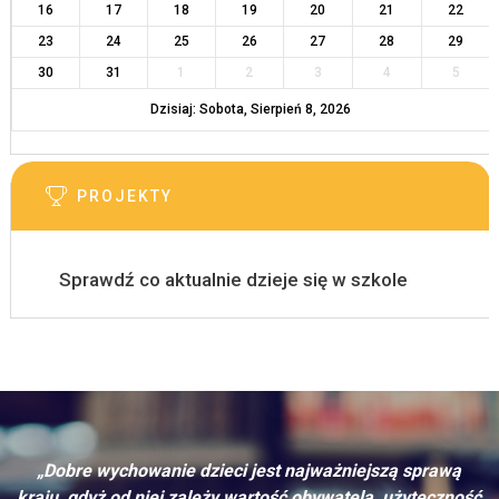
16
17
18
19
20
21
22
23
24
25
26
27
28
29
30
31
1
2
3
4
5
Dzisiaj: Sobota, Sierpień 8, 2026
PROJEKTY
Sprawdź co aktualnie dzieje się w szkole
„Dobre wychowanie dzieci jest najważniejszą sprawą
kraju, gdyż od niej zależy wartość obywatela, użyteczność