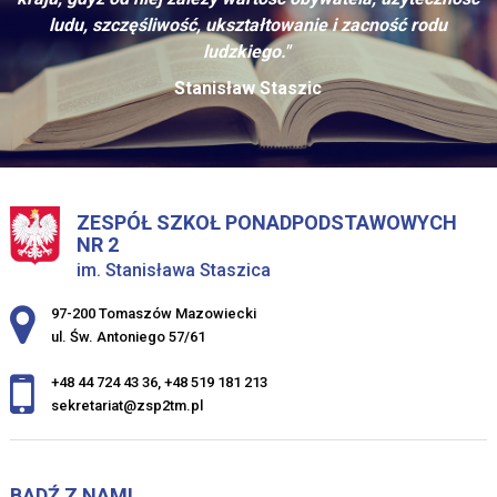
ludu, szczęśliwość, ukształtowanie i zacność rodu
ludzkiego."
Stanisław Staszic
ZESPÓŁ SZKOŁ PONADPODSTAWOWYCH
NR 2
im. Stanisława Staszica
Adres pocztowy:
97-200 Tomaszów Mazowiecki
ul. Św. Antoniego 57/61
+48 44 724 43 36
,
+48 519 181 213
sekretariat@zsp2tm.pl
BĄDŹ Z NAMI