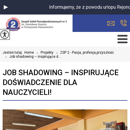
Informujemy, że z powodu urlopu Rejono
Jesteś tutaj:
Home
>
Projekty
>
ZSP 2 - Pasja, profesja,przyszłość
>
Job shadowing – inspirujące d ...
JOB SHADOWING – INSPIRUJĄCE
DOŚWIADCZENIE DLA
NAUCZYCIELI!