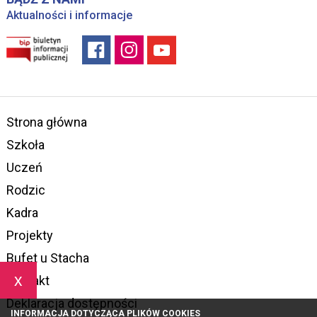
Aktualności i informacje
Strona główna
Szkoła
Uczeń
Rodzic
Kadra
Projekty
Bufet u Stacha
x
Kontakt
Deklaracja dostępności
INFORMACJA DOTYCZĄCA PLIKÓW COOKIES