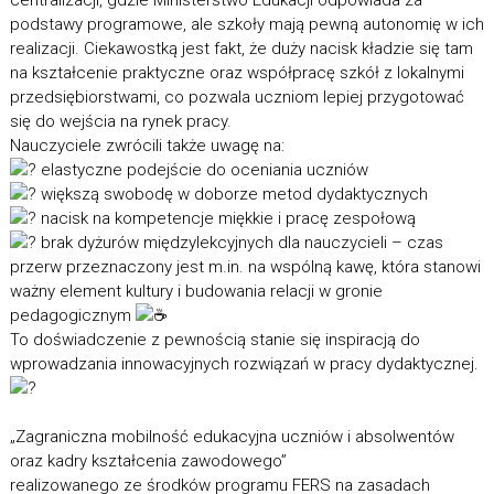
centralizacji, gdzie Ministerstwo Edukacji odpowiada za
podstawy programowe, ale szkoły mają pewną autonomię w ich
realizacji. Ciekawostką jest fakt, że duży nacisk kładzie się tam
na kształcenie praktyczne oraz współpracę szkół z lokalnymi
przedsiębiorstwami, co pozwala uczniom lepiej przygotować
się do wejścia na rynek pracy.
Nauczyciele zwrócili także uwagę na:
elastyczne podejście do oceniania uczniów
większą swobodę w doborze metod dydaktycznych
nacisk na kompetencje miękkie i pracę zespołową
brak dyżurów międzylekcyjnych dla nauczycieli – czas
przerw przeznaczony jest m.in. na wspólną kawę, która stanowi
ważny element kultury i budowania relacji w gronie
pedagogicznym
To doświadczenie z pewnością stanie się inspiracją do
wprowadzania innowacyjnych rozwiązań w pracy dydaktycznej.
„Zagraniczna mobilność edukacyjna uczniów i absolwentów
oraz kadry kształcenia zawodowego”
realizowanego ze środków programu FERS na zasadach