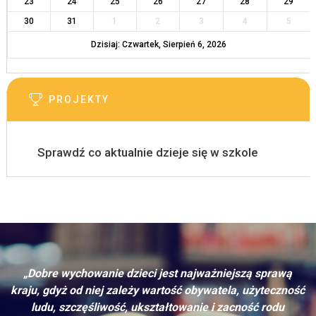
23
24
25
26
27
28
29
30
31
1
2
3
4
5
Dzisiaj: Czwartek, Sierpień 6, 2026
PROJEKTY
Sprawdź co aktualnie dzieje się w szkole
„Dobre wychowanie dzieci jest najważniejszą sprawą
kraju, gdyż od niej zależy wartość obywatela, użyteczność
ludu, szczęśliwość, ukształtowanie i zacność rodu