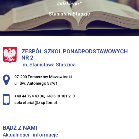
ludzkiego."
Stanisław Staszic
ZESPÓŁ SZKOŁ PONADPODSTAWOWYCH
NR 2
im. Stanisława Staszica
Adres pocztowy:
97-200 Tomaszów Mazowiecki
ul. Św. Antoniego 57/61
+48 44 724 43 36
,
+48 519 181 213
sekretariat@zsp2tm.pl
BĄDŹ Z NAMI
Aktualności i informacje