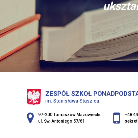
ukształ
ZESPÓŁ SZKOŁ PONADPODST
im. Stanisława Staszica
Adres pocztowy:
97-200 Tomaszów Mazowiecki
+48 44
ul. Św. Antoniego 57/61
sekret