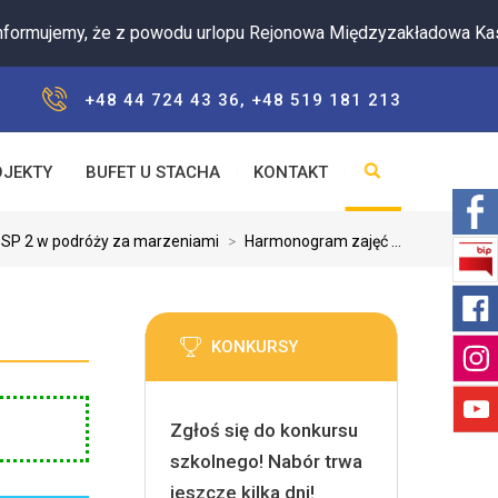
jemy, że z powodu urlopu Rejonowa Międzyzakładowa Kasa Zap
+48 44 724 43 36, +48 519 181 213
OJEKTY
BUFET U STACHA
KONTAKT
SP 2 w podróży za marzeniami
>
Harmonogram zajęć ...
KONKURSY
Zgłoś się do konkursu
szkolnego! Nabór trwa
jeszcze kilka dni!