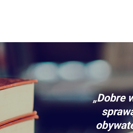
„Dobre w
sprawą
obywate