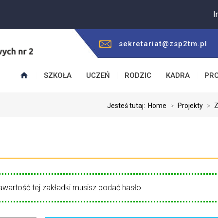
Informu
sekretariat@zsp2tm.pl
SZKOŁA
UCZEŃ
RODZIC
KADRA
PR
Jesteś tutaj:
Home
>
Projekty
>
Z
awartość tej zakładki musisz podać hasło.