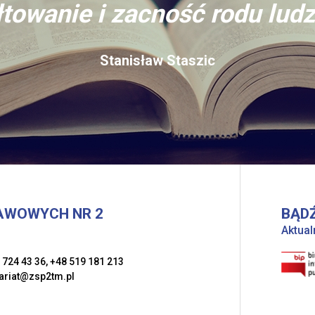
towanie i zacność rodu ludz
Stanisław Staszic
AWOWYCH NR 2
BĄDŹ
Aktual
 724 43 36
,
+48 519 181 213
ariat@zsp2tm.pl