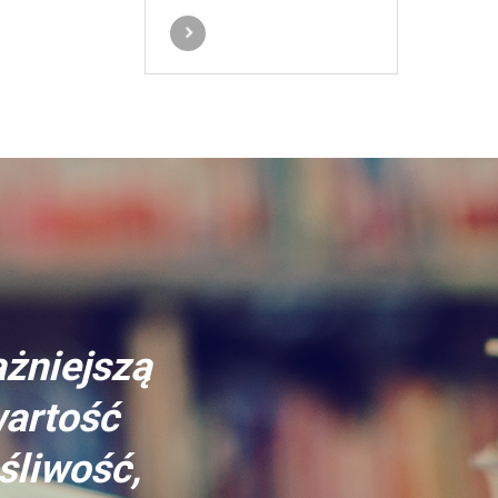
ażniejszą
wartość
śliwość,