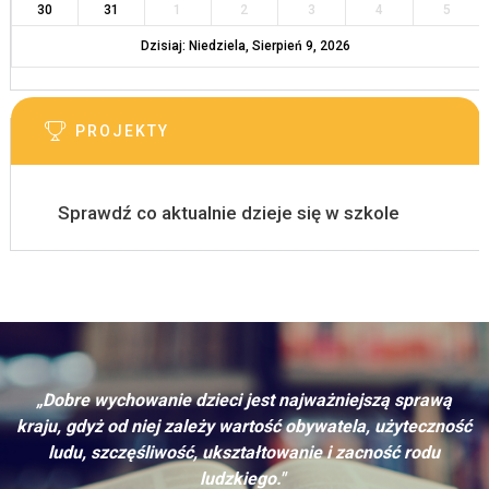
30
31
1
2
3
4
5
Dzisiaj: Niedziela, Sierpień 9, 2026
PROJEKTY
Sprawdź co aktualnie dzieje się w szkole
„Dobre wychowanie dzieci jest najważniejszą sprawą
kraju, gdyż od niej zależy wartość obywatela, użyteczność
ludu, szczęśliwość, ukształtowanie i zacność rodu
ludzkiego."