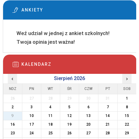
ANKIETY
Weź udział w jednej z ankiet szkolnych!
Twoja opinia jest ważna!
KALENDARZ
‹
Sierpień 2026
›
NDZ
PN
WT
ŚR
CZW
PT
SOB
26
27
28
29
30
31
1
2
3
4
5
6
7
8
9
10
11
12
13
14
15
16
17
18
19
20
21
22
23
24
25
26
27
28
29