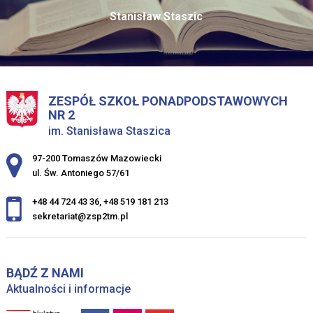
Stanisław Staszic
ZESPÓŁ SZKOŁ PONADPODSTAWOWYCH
NR 2
im. Stanisława Staszica
Adres pocztowy:
97-200 Tomaszów Mazowiecki
ul. Św. Antoniego 57/61
+48 44 724 43 36
,
+48 519 181 213
sekretariat@zsp2tm.pl
BĄDŹ Z NAMI
Aktualności i informacje