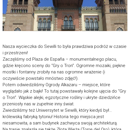
Nasza wycieczka do Sewilli to była prawdziwa podróż w czasie
i przestrzeni!
Zaczęliśmy od Plaza de España – monumentalnego placu,
gdzie kręcono sceny do “Gry o Tron”. Ogromne mozaiki, piękne
mostki i fontanny zrobiły na nas ogromne wrażenie (i
oczywiście powstało mnóstwo zdjęć!).
Potem odwiedziliśmy Ogrody Alkazaru – miejsce, które
wyglądało jak z bajki! To tutaj powstawały kolejne ujęcia do “Gry
o Tron”. Wąskie alejki, egzotyczne rośliny i ukryte dziedzińce
przeniosły nas w zupełnie inny świat.
Zwiedziliśmy też Uniwersytet w Sewilli, który kiedyś był…
królewską fabryką tytoniu! Historia tego miejsca jest
niesamowita, a sam budynek zachwyca swoją architekturą.
Na trasie znalazła się także Złota Wieża (Torre del Oro), która