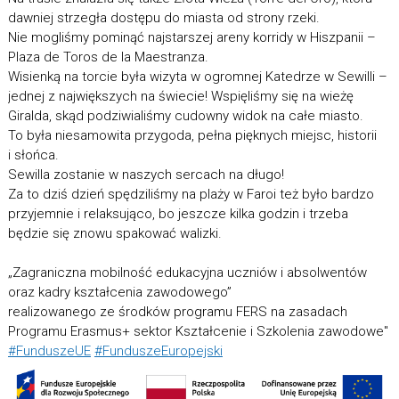
dawniej strzegła dostępu do miasta od strony rzeki.
Nie mogliśmy pominąć najstarszej areny korridy w Hiszpanii –
Plaza de Toros de la Maestranza.
Wisienką na torcie była wizyta w ogromnej Katedrze w Sewilli –
jednej z największych na świecie! Wspięliśmy się na wieżę
Giralda, skąd podziwialiśmy cudowny widok na całe miasto.
To była niesamowita przygoda, pełna pięknych miejsc, historii
i słońca.
Sewilla zostanie w naszych sercach na długo!
Za to dziś dzień spędziliśmy na plaży w Faroi też było bardzo
przyjemnie i relaksująco, bo jeszcze kilka godzin i trzeba
będzie się znowu spakować walizki.
„Zagraniczna mobilność edukacyjna uczniów i absolwentów
oraz kadry kształcenia zawodowego”
realizowanego ze środków programu FERS na zasadach
Programu Erasmus+ sektor Kształcenie i Szkolenia zawodowe"
#FunduszeUE
#FunduszeEuropejski