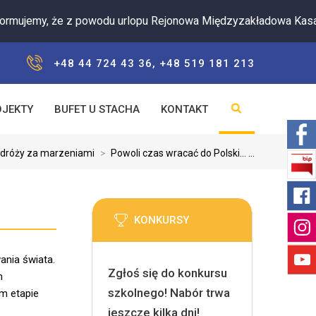
 że z powodu urlopu Rejonowa Międzyzakładowa Kasa Zapomogow
+48 44 724 43 36, +48 519 181 213
OJEKTY
BUFET U STACHA
KONTAKT
dróży za marzeniami
>
Powoli czas wracać do Polski… ...
KONKURSY
ania świata.
Zgłoś się do konkursu
m
szkolnego! Nabór trwa
m etapie
jeszcze kilka dni!