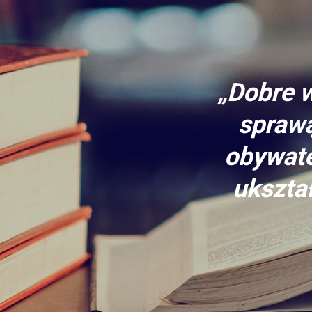
„Dobre w
sprawą
obywate
ukształ