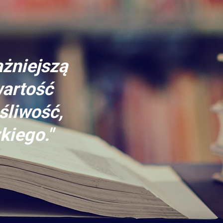
ażniejszą
wartość
śliwość,
kiego."