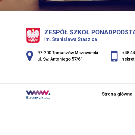
ZESPÓŁ SZKOŁ PONADPODST
im. Stanisława Staszica
Adres pocztowy:
97-200 Tomaszów Mazowiecki
+48 44
ul. Św. Antoniego 57/61
sekret
Strona główna