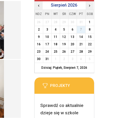
‹
Sierpień 2026
›
NDZ
PN
WT
ŚR
CZW
PT
SOB
26
27
28
29
30
31
1
2
3
4
5
6
7
8
9
10
11
12
13
14
15
16
17
18
19
20
21
22
23
24
25
26
27
28
29
30
31
1
2
3
4
5
Dzisiaj: Piątek, Sierpień 7, 2026
PROJEKTY
Sprawdź co aktualnie
dzieje się w szkole