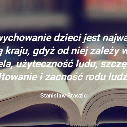
ychowanie dzieci jest najw
 kraju, gdyż od niej zależy 
la, użyteczność ludu, szczę
towanie i zacność rodu ludz
Stanisław Staszic