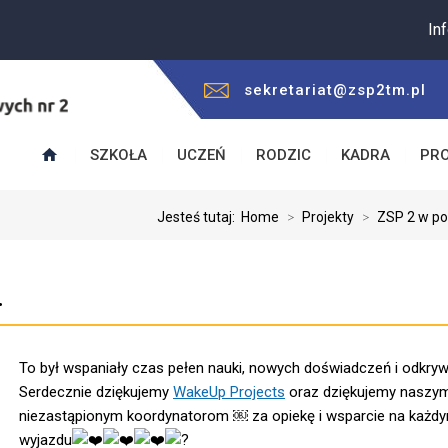
Informujemy,
sekretariat@zsp2tm.pl
SZKOŁA
UCZEŃ
RODZIC
KADRA
PR
Jesteś tutaj:
Home
>
Projekty
>
ZSP 2 w po
…
To był wspaniały czas pełen nauki, nowych doświadczeń i odkryw
Serdecznie dziękujemy
WakeUp Projects
oraz dziękujemy naszy
niezastąpionym koordynatorom ￼ za opiekę i wsparcie na każdy
wyjazdu