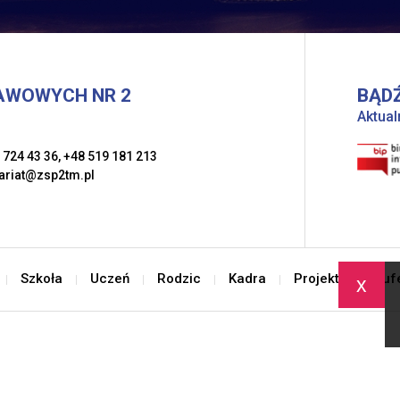
AWOWYCH NR 2
BĄDŹ
Aktual
 724 43 36
,
+48 519 181 213
ariat@zsp2tm.pl
Szkoła
Uczeń
Rodzic
Kadra
Projekty
Buf
x