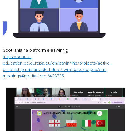
Spotkania na platformie eTwinnig
https://school-
education.ec.europa.eu/en/etwinning/projects/active-
citizenship-sustainable-future/twinspace/pages/our-
meetings#media-item-6433735