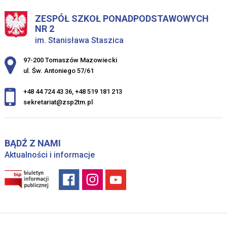
ZESPÓŁ SZKOŁ PONADPODSTAWOWYCH
NR 2
im. Stanisława Staszica
Adres pocztowy:
97-200 Tomaszów Mazowiecki
ul. Św. Antoniego 57/61
+48 44 724 43 36
,
+48 519 181 213
sekretariat@zsp2tm.pl
BĄDŹ Z NAMI
Aktualności i informacje