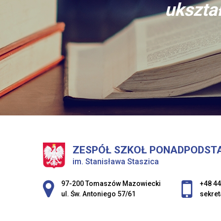
ukształ
ZESPÓŁ SZKOŁ PONADPODST
im. Stanisława Staszica
Adres pocztowy:
97-200 Tomaszów Mazowiecki
+48 44
ul. Św. Antoniego 57/61
sekret