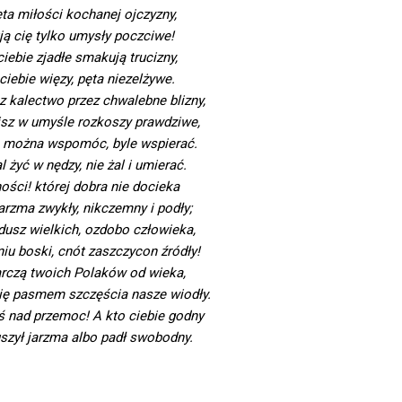
ta miłości kochanej ojczyzny,
ją cię tylko umysły poczciwe!
ciebie zjadłe smakują trucizny,
ciebie więzy, pęta niezelżywe.
z kalectwo przez chwalebne blizny,
isz w umyśle rozkoszy prawdziwe,
ę można wspomóc, byle wspierać.
l żyć w nędzy, nie żal i umierać.
ości! której dobra nie docieka
arzma zwykły, nikczemny i podły;
usz wielkich, ozdobo człowieka,
iu boski, cnót zaszczycon źródły!
arczą twoich Polaków od wieka,
się pasmem szczęścia nasze wiodły.
 nad przemoc! A kto ciebie godny
uszył jarzma albo padł swobodny.