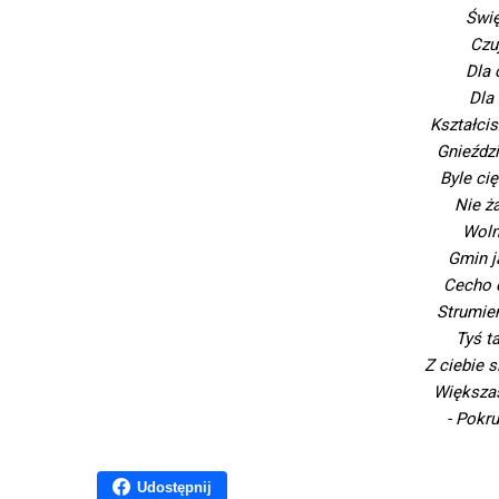
Świę
Czu
Dla 
Dla 
Kształcis
Gnieźdz
Byle ci
Nie ża
Woln
Gmin j
Cecho d
Strumien
Tyś t
Z ciebie 
Większaś
- Pokr
Udostępnij