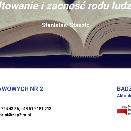
towanie i zacność rodu ludz
Stanisław Staszic
AWOWYCH NR 2
BĄDŹ
Aktual
 724 43 36
,
+48 519 181 213
ariat@zsp2tm.pl