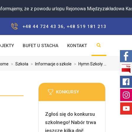
jemy, że z powodu urlopu Rejonowa Międzyzakładowa Kasa Zapo
+48 44 724 43 36, +48 519 181 213
OJEKTY
BUFET U STACHA
KONTAKT
Home
>
Szkoła
>
Informacje o szkole
>
Hymn Szkoły ...
KONKURSY
Zgłoś się do konkursu
szkolnego! Nabór trwa
jeszcze kilka dni!