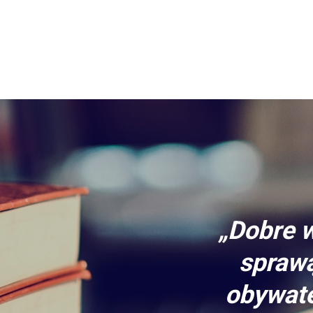
„Dobre w
sprawą
obywate