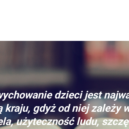
ychowanie dzieci jest najw
 kraju, gdyż od niej zależy 
la, użyteczność ludu, szczę