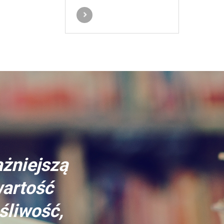
ażniejszą
wartość
śliwość,