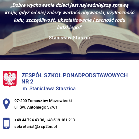
„Dobre wychowanie dzieci jest najważniejszą sprawą
kraju, gdyż od niej zależy wartość obywatela, użyteczność
ludu, szczęśliwość, ukształtowanie i zacność rodu
ludzkiego."
Stanisław Staszic
ZESPÓŁ SZKOŁ PONADPODSTAWOWYCH
NR 2
im. Stanisława Staszica
Adres pocztowy:
97-200 Tomaszów Mazowiecki
ul. Św. Antoniego 57/61
+48 44 724 43 36
,
+48 519 181 213
sekretariat@zsp2tm.pl