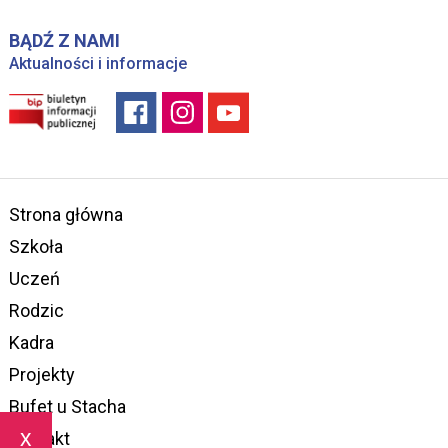
BĄDŹ Z NAMI
Aktualności i informacje
Strona główna
Szkoła
Uczeń
Rodzic
Kadra
Projekty
Bufet u Stacha
x
Kontakt