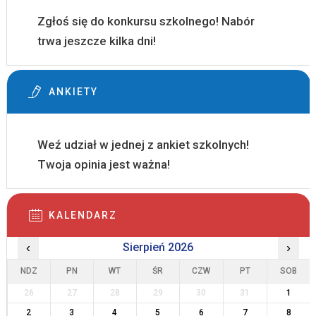
Zgłoś się do konkursu szkolnego! Nabór
trwa jeszcze kilka dni!
ANKIETY
Weź udział w jednej z ankiet szkolnych!
Twoja opinia jest ważna!
KALENDARZ
‹
Sierpień 2026
›
NDZ
PN
WT
ŚR
CZW
PT
SOB
26
27
28
29
30
31
1
2
3
4
5
6
7
8