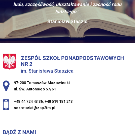
ludu, szczęśliwość, ukształtowanie i zacność rodu
ludzkiego."
Stanisław Staszic
ZESPÓŁ SZKOŁ PONADPODSTAWOWYCH
NR 2
im. Stanisława Staszica
Adres pocztowy:
97-200 Tomaszów Mazowiecki
ul. Św. Antoniego 57/61
+48 44 724 43 36
,
+48 519 181 213
sekretariat@zsp2tm.pl
BĄDŹ Z NAMI