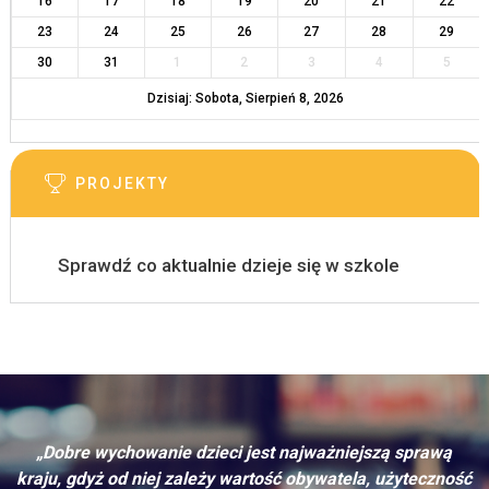
16
17
18
19
20
21
22
23
24
25
26
27
28
29
30
31
1
2
3
4
5
Dzisiaj: Sobota, Sierpień 8, 2026
PROJEKTY
Sprawdź co aktualnie dzieje się w szkole
„Dobre wychowanie dzieci jest najważniejszą sprawą
kraju, gdyż od niej zależy wartość obywatela, użyteczność