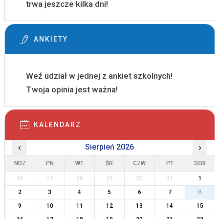
trwa jeszcze kilka dni!
ANKIETY
Weź udział w jednej z ankiet szkolnych!
Twoja opinia jest ważna!
KALENDARZ
‹
Sierpień 2026
›
NDZ
PN
WT
ŚR
CZW
PT
SOB
26
27
28
29
30
31
1
2
3
4
5
6
7
8
9
10
11
12
13
14
15