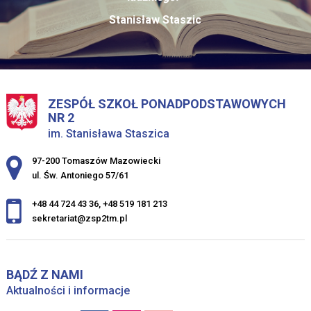
Stanisław Staszic
ZESPÓŁ SZKOŁ PONADPODSTAWOWYCH
NR 2
im. Stanisława Staszica
Adres pocztowy:
97-200 Tomaszów Mazowiecki
ul. Św. Antoniego 57/61
+48 44 724 43 36
,
+48 519 181 213
sekretariat@zsp2tm.pl
BĄDŹ Z NAMI
Aktualności i informacje