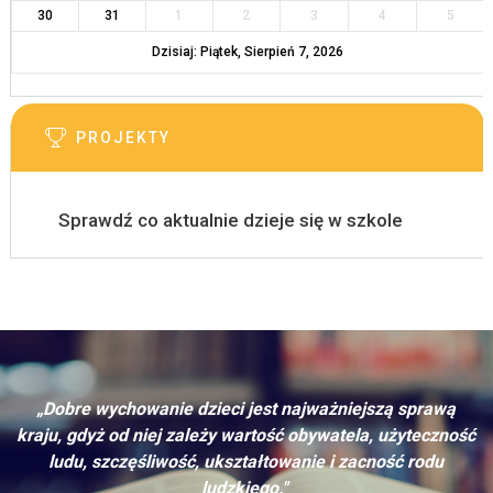
30
31
1
2
3
4
5
Dzisiaj: Piątek, Sierpień 7, 2026
PROJEKTY
Sprawdź co aktualnie dzieje się w szkole
„Dobre wychowanie dzieci jest najważniejszą sprawą
kraju, gdyż od niej zależy wartość obywatela, użyteczność
ludu, szczęśliwość, ukształtowanie i zacność rodu
ludzkiego."