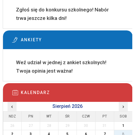
Zgłoś się do konkursu szkolnego! Nabór
trwa jeszcze kilka dni!
ANKIETY
Weź udział w jednej z ankiet szkolnych!
Twoja opinia jest ważna!
KALENDARZ
‹
Sierpień 2026
›
NDZ
PN
WT
ŚR
CZW
PT
SOB
26
27
28
29
30
31
1
2
3
4
5
6
7
8