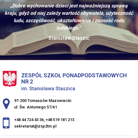
„Dobre wychowanie dzieci jest najważniejszą sprawą
kraju, gdyż od niej zależy wartość obywatela, użyteczność
ludu, szczęśliwość, ukształtowanie i zacność rodu
ludzkiego."
Stanisław Staszic
ZESPÓŁ SZKOŁ PONADPODSTAWOWYCH
NR 2
im. Stanisława Staszica
Adres pocztowy:
97-200 Tomaszów Mazowiecki
ul. Św. Antoniego 57/61
+48 44 724 43 36
,
+48 519 181 213
sekretariat@zsp2tm.pl