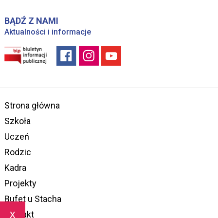
BĄDŹ Z NAMI
Aktualności i informacje
Strona główna
Szkoła
Uczeń
Rodzic
Kadra
Projekty
Bufet u Stacha
x
Kontakt