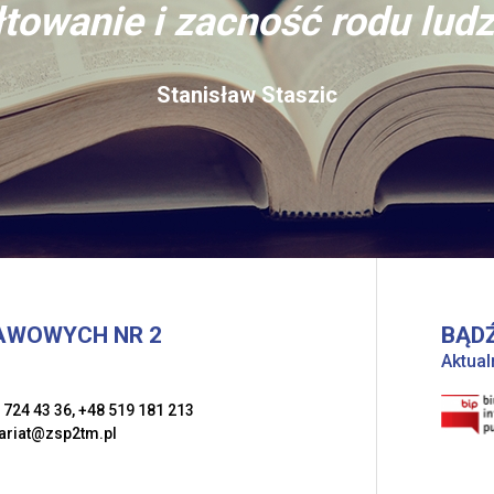
towanie i zacność rodu ludz
Stanisław Staszic
AWOWYCH NR 2
BĄDŹ
Aktual
 724 43 36
,
+48 519 181 213
ariat@zsp2tm.pl