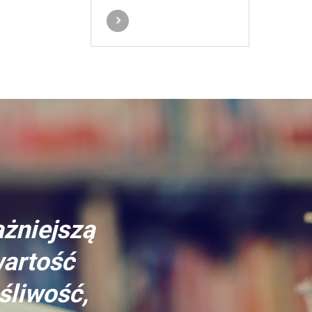
ażniejszą
wartość
śliwość,