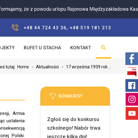
emy, że z powodu urlopu Rejonowa Międzyzakładowa Kasa Zapo
+48 44 724 43 36, +48 519 181 213
OJEKTY
BUFET U STACHA
KONTAKT
eś tutaj:
Home
>
Aktualności
>
17 września 1939 rok ...
KONKURSY
esji, Armia
Zgłoś się do konkursu
ąc ustalenia
szkolnego! Nabór trwa
onsekwencją
nej Polski.
jeszcze kilka dni!