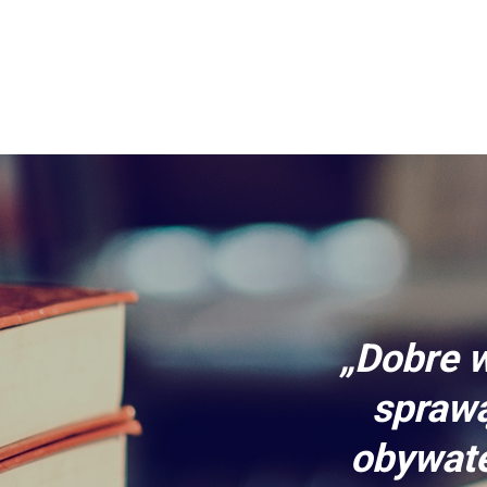
„Dobre w
sprawą
obywate