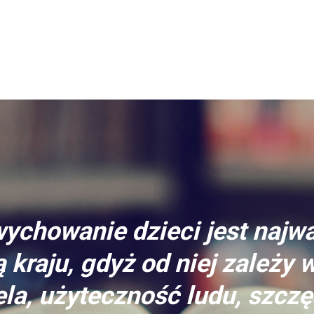
ychowanie dzieci jest najw
 kraju, gdyż od niej zależy 
la, użyteczność ludu, szczę