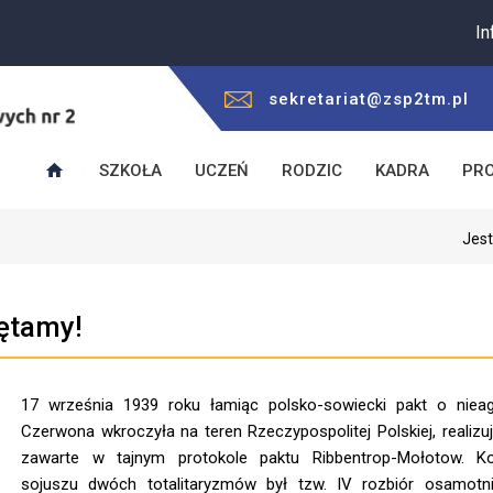
Informuj
sekretariat@zsp2tm.pl
SZKOŁA
UCZEŃ
RODZIC
KADRA
PR
Jest
iętamy!
17 września 1939 roku łamiąc polsko-sowiecki pakt o nieagr
Czerwona wkroczyła na teren Rzeczypospolitej Polskiej, realizuj
zawarte w tajnym protokole paktu Ribbentrop-Mołotow. K
sojuszu dwóch totalitaryzmów był tzw. IV rozbiór osamotnio