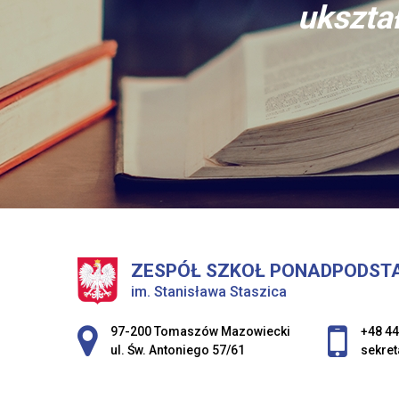
ukształ
ZESPÓŁ SZKOŁ PONADPODST
im. Stanisława Staszica
Adres pocztowy:
97-200 Tomaszów Mazowiecki
+48 44
ul. Św. Antoniego 57/61
sekret