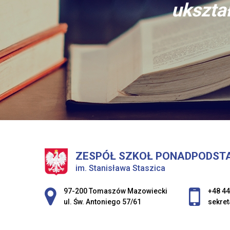
ukształ
ZESPÓŁ SZKOŁ PONADPODST
im. Stanisława Staszica
Adres pocztowy:
97-200 Tomaszów Mazowiecki
+48 44
ul. Św. Antoniego 57/61
sekret