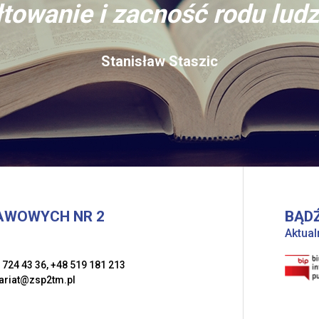
towanie i zacność rodu ludz
Stanisław Staszic
AWOWYCH NR 2
BĄDŹ
Aktual
 724 43 36
,
+48 519 181 213
ariat@zsp2tm.pl