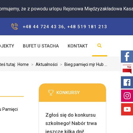
my, że z powodu urlopu Rejonowa Międzyzakładowa Kasa Zapom
+48 44 724 43 36, +48 519 181 213
OJEKTY
BUFET U STACHA
KONTAKT
teś tutaj:
Home
>
Aktualności
>
Bieg pamięci mjr Hub ...
KONKURSY
gu Pamięci
Zgłoś się do konkursu
szkolnego! Nabór trwa
jeszcze kilka dni!