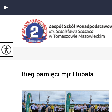
Bieg pamięci mjr Hubala