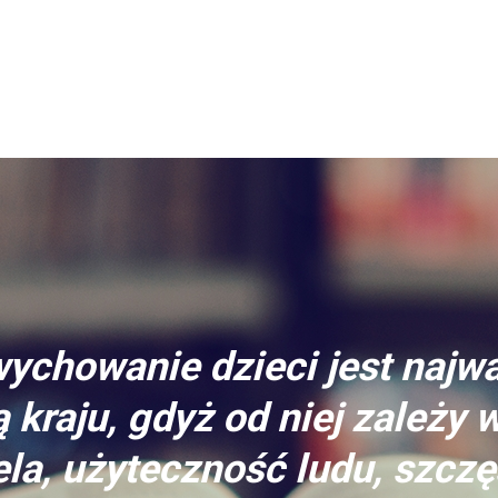
ychowanie dzieci jest najw
 kraju, gdyż od niej zależy 
la, użyteczność ludu, szczę