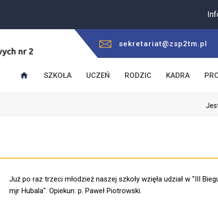
Informuje
sekretariat@zsp2tm.pl
SZKOŁA
UCZEŃ
RODZIC
KADRA
PR
Jes
Już po raz trzeci młodzież naszej szkoły wzięła udział w "III Bie
mjr Hubala". Opiekun: p. Paweł Piotrowski.