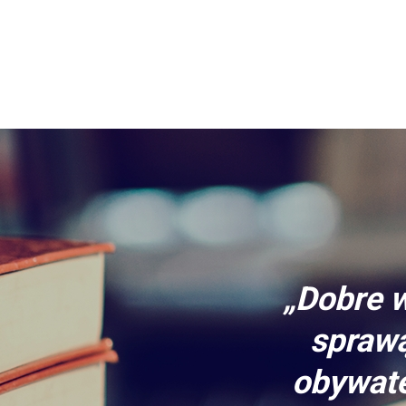
„Dobre w
sprawą
obywate