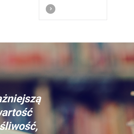
ażniejszą
wartość
śliwość,