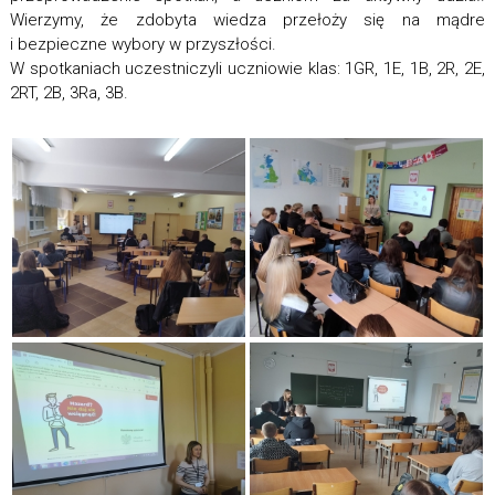
Wierzymy, że zdobyta wiedza przełoży się na mądre
i bezpieczne wybory w przyszłości.
W spotkaniach uczestniczyli uczniowie klas: 1GR, 1E, 1B, 2R, 2E,
2RT, 2B, 3Ra, 3B.