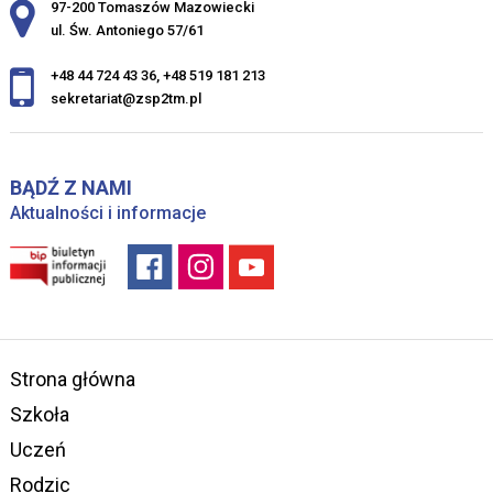
Adres pocztowy:
97-200 Tomaszów Mazowiecki
ul. Św. Antoniego 57/61
+48 44 724 43 36
,
+48 519 181 213
sekretariat@zsp2tm.pl
BĄDŹ Z NAMI
Aktualności i informacje
Strona główna
Szkoła
Uczeń
Rodzic