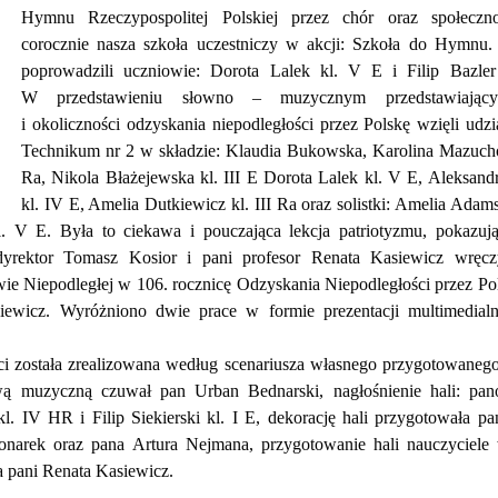
Hymnu Rzeczypospolitej Polskiej przez chór oraz społeczno
corocznie nasza szkoła uczestniczy w akcji: Szkoła do Hymnu.
poprowadzili uczniowie: Dorota Lalek kl. V E i Filip Bazle
W przedstawieniu słowno – muzycznym przedstawiający
i okoliczności odzyskania niepodległości przez Polskę wzięli udz
Technikum nr 2 w składzie: Klaudia Bukowska, Karolina Mazucho
Ra, Nikola Błażejewska kl. III E Dorota Lalek kl. V E, Aleksan
kl. IV E, Amelia Dutkiewicz kl. III Ra oraz solistki: Amelia Adam
 V E. Była to ciekawa i pouczająca lekcja patriotyzmu, pokazuj
yrektor Tomasz Kosior i pani profesor Renata Kasiewicz wręcz
ie Niepodległej w 106. rocznicę Odzyskania Niepodległości przez Pol
ewicz. Wyróżniono dwie prace w formie prezentacji multimedialn
i została zrealizowana według scenariusza własnego przygotowanego
wą muzyczną czuwał pan Urban Bednarski, nagłośnienie hali: pa
. IV HR i Filip Siekierski kl. I E, dekorację hali przygotowała pa
onarek oraz pana Artura Nejmana, przygotowanie hali nauczyciel
a pani Renata Kasiewicz.