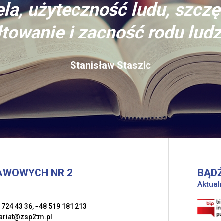
la, użyteczność ludu, szczę
towanie i zacność rodu ludz
Stanisław Staszic
AWOWYCH NR 2
BĄDŹ
Aktual
 724 43 36
,
+48 519 181 213
ariat@zsp2tm.pl