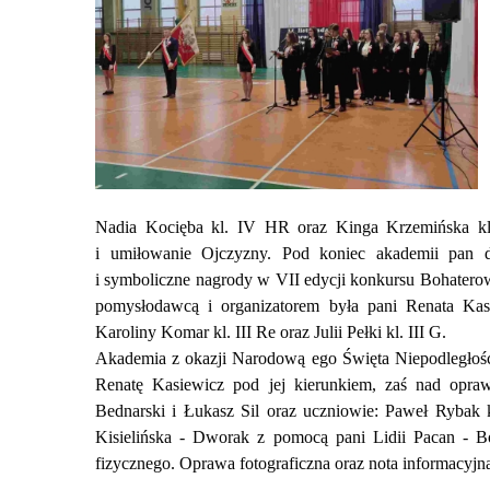
Nadia Kocięba kl. IV HR oraz Kinga Krzemińska kl.
i umiłowanie Ojczyzny. Pod koniec akademii pan d
i symboliczne nagrody w VII edycji konkursu Bohaterow
pomysłodawcą i organizatorem była pani Renata Kasi
Karoliny Komar kl. III Re oraz Julii Pełki kl. III G.
Akademia z okazji Narodową ego Święta Niepodległośc
Renatę Kasiewicz pod jej kierunkiem, zaś nad opra
Bednarski i Łukasz Sil oraz uczniowie: Paweł Rybak kl
Kisielińska - Dworak z pomocą pani Lidii Pacan - B
fizycznego. Oprawa fotograficzna oraz nota informacyjn