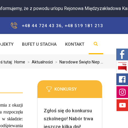
my, że z powodu urlopu Rejonowa Międzyzakładowa Kasa Zapom
+48 44 724 43 36, +48 519 181 213
OJEKTY
BUFET U STACHA
KONTAKT
ś tutaj:
Home
>
Aktualności
>
Narodowe Święto Niep ...
KONKURSY
mia z okazji
Zgłoś się do konkursu
a rozpoczęła
szkolnego! Nabór trwa
 w składzie:
 odśpiewania
jeszcze kilka dni!