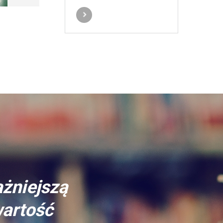
ażniejszą
wartość