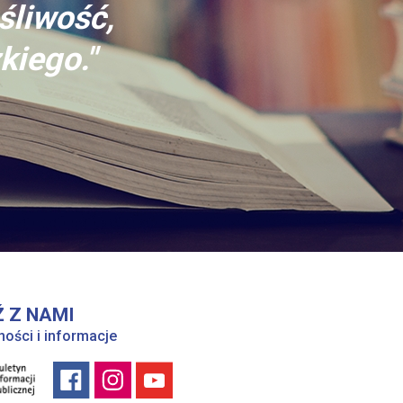
śliwość,
kiego."
 Z NAMI
ności i informacje