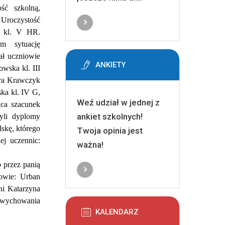
ść szkolną,
 Uroczystość
r kl. V HR.
m sytuację
iał uczniowie
ANKIETY
wska kl. III
dra Krawczyk
ska kl. IV G,
Weź udział w jednej z
ąca szacunek
ankiet szkolnych!
yli dyplomy
skę, którego
Twoja opinia jest
ej uczennic:
ważna!
 przez panią
nowie: Urban
ni Katarzyna
e wychowania
KALENDARZ