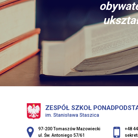
obywate
ukształ
ZESPÓŁ SZKOŁ PONADPODST
im. Stanisława Staszica
Adres pocztowy:
97-200 Tomaszów Mazowiecki
+48 44
ul. Św. Antoniego 57/61
sekret