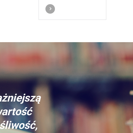
ażniejszą
wartość
śliwość,