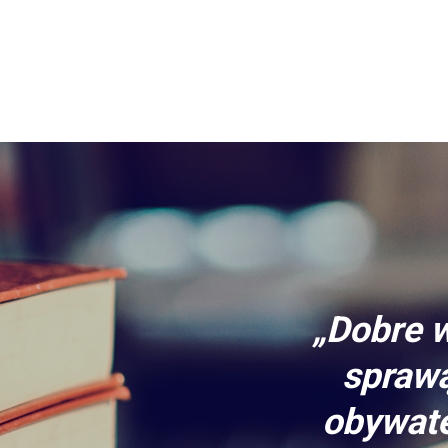
„Dobre w
sprawą
obywate