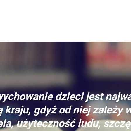
ychowanie dzieci jest najw
 kraju, gdyż od niej zależy 
la, użyteczność ludu, szczę