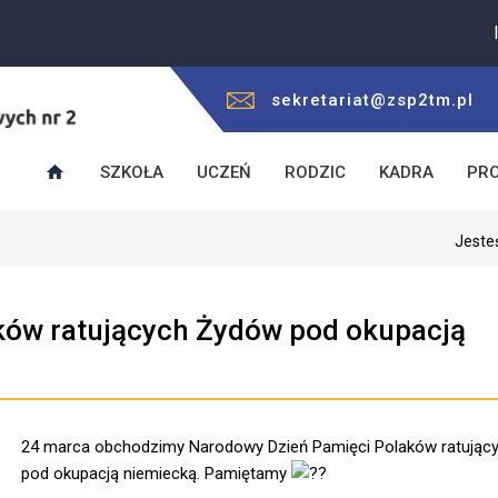
Inform
sekretariat@zsp2tm.pl
SZKOŁA
UCZEŃ
RODZIC
KADRA
PR
Jesteś
ków ratujących Żydów pod okupacją
24 marca obchodzimy Narodowy Dzień Pamięci Polaków ratując
pod okupacją niemiecką. Pamiętamy