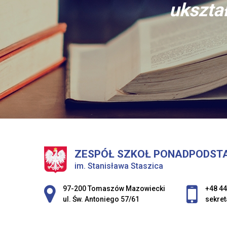
ukształ
ZESPÓŁ SZKOŁ PONADPODST
im. Stanisława Staszica
Adres pocztowy:
97-200 Tomaszów Mazowiecki
+48 44
ul. Św. Antoniego 57/61
sekret