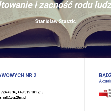
towanie i zacność rodu ludz
Stanisław Staszic
AWOWYCH NR 2
BĄDŹ
Aktual
 724 43 36
,
+48 519 181 213
ariat@zsp2tm.pl