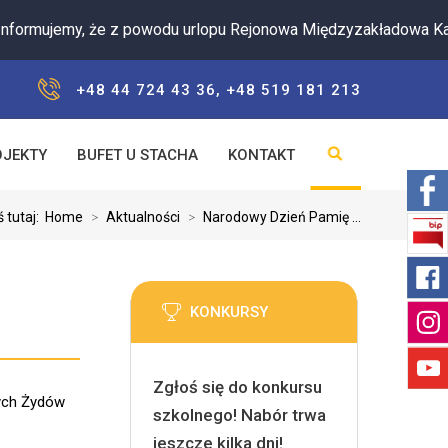
ujemy, że z powodu urlopu Rejonowa Międzyzakładowa Kasa Zap
+48 44 724 43 36, +48 519 181 213
OJEKTY
BUFET U STACHA
KONTAKT
 tutaj:
Home
>
Aktualności
>
Narodowy Dzień Pamię ...
KONKURSY
Zgłoś się do konkursu
ych Żydów
szkolnego! Nabór trwa
jeszcze kilka dni!