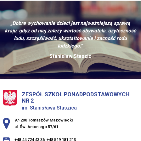
„Dobre wychowanie dzieci jest najważniejszą sprawą
kraju, gdyż od niej zależy wartość obywatela, użyteczność
ludu, szczęśliwość, ukształtowanie i zacność rodu
ludzkiego."
Stanisław Staszic
ZESPÓŁ SZKOŁ PONADPODSTAWOWYCH
NR 2
im. Stanisława Staszica
Adres pocztowy:
97-200 Tomaszów Mazowiecki
ul. Św. Antoniego 57/61
+48 44 724 43 36
,
+48 519 181 213