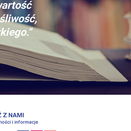
wartość
śliwość,
kiego."
 Z NAMI
ności i informacje