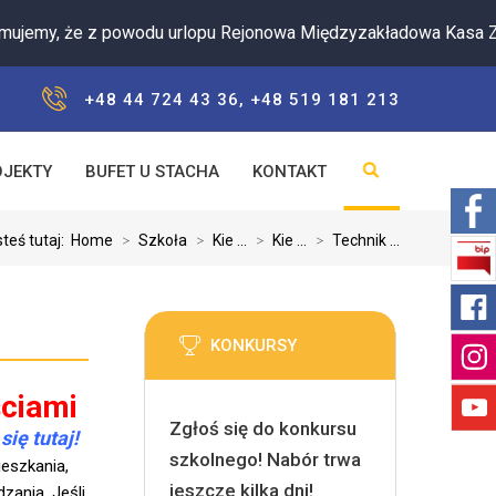
że z powodu urlopu Rejonowa Międzyzakładowa Kasa Zapomogowo
+48 44 724 43 36, +48 519 181 213
OJEKTY
BUFET U STACHA
KONTAKT
teś tutaj:
Home
>
Szkoła
>
Kie ...
>
Kie ...
>
Technik ...
KONKURSY
ściami
Zgłoś się do konkursu
ię tutaj!
szkolnego! Nabór trwa
ieszkania,
jeszcze kilka dni!
zania. Jeśli