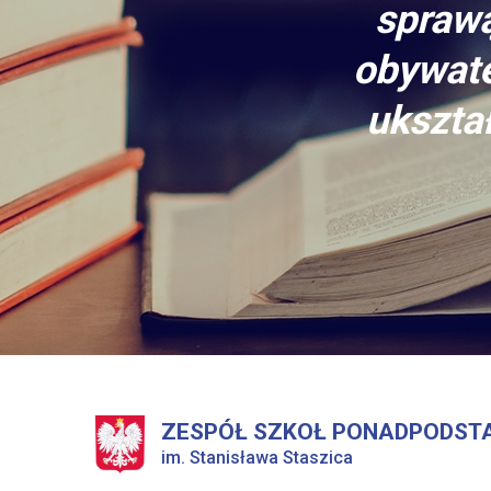
sprawą
obywate
ukształ
ZESPÓŁ SZKOŁ PONADPODST
im. Stanisława Staszica