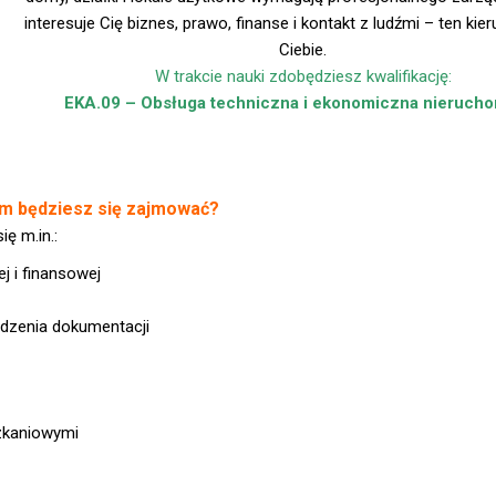
interesuje Cię biznes, prawo, finanse i kontakt z ludźmi – ten kier
Ciebie.
W trakcie nauki zdobędziesz kwalifikację:
EKA.09 – Obsługa techniczna i ekonomiczna nieruch
m będziesz się zajmować?
ę m.in.:
j i finansowej
adzenia dokumentacji
szkaniowymi