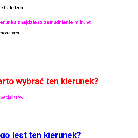
kt z ludźmi.
erunku znajdziesz zatrudnienie m.in. w:
omościami
!
rto wybrać ten kierunek?
pecjalistów
go jest ten kierunek?