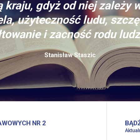
 kraju, gdyż od niej zależy 
la, użyteczność ludu, szczę
towanie i zacność rodu ludz
Stanisław Staszic
AWOWYCH NR 2
BĄDŹ
Aktual