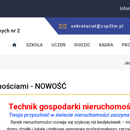
Informujemy, 
sekretariat@zsp2tm.pl
SZKOŁA
UCZEŃ
RODZIC
KADRA
PR
Jes
omościami - NOWOŚĆ
Technik gospodarki nieruchomo
Twoja przyszłość w świecie nieruchomości zaczyna s
Rynek nieruchomości rozwija się szybciej niż kiedykolwiek – m
domy, działki i lokale użytkowe wymagają profesjonalnego zarząd