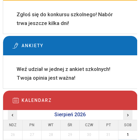
Zgłoś się do konkursu szkolnego! Nabór
trwa jeszcze kilka dni!
ANKIETY
Weź udział w jednej z ankiet szkolnych!
Twoja opinia jest ważna!
KALENDARZ
‹
Sierpień 2026
›
NDZ
PN
WT
ŚR
CZW
PT
SOB
26
27
28
29
30
31
1