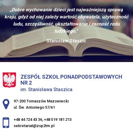
„Dobre wychowanie dzieci jest najważniejszą sprawą
kraju, gdyż od niej zależy wartość obywatela, użyteczność
ludu, szczęśliwość, ukształtowanie i zacność rodu
ludzkiego."
Stanisław Staszic
ZESPÓŁ SZKOŁ PONADPODSTAWOWYCH
NR 2
im. Stanisława Staszica
Adres pocztowy:
97-200 Tomaszów Mazowiecki
ul. Św. Antoniego 57/61
+48 44 724 43 36
,
+48 519 181 213
sekretariat@zsp2tm.pl