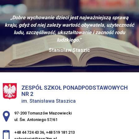
„Dobre wychowanie dzieci jest najważniejszą sprawą
kraju, gdyż od niej zależy wartość obywatela, użyteczność
ludu, szczęśliwość, ukształtowanie i zacność rodu
ludzkiego."
Stanisław Staszic
ZESPÓŁ SZKOŁ PONADPODSTAWOWYCH
NR 2
im. Stanisława Staszica
Adres pocztowy:
97-200 Tomaszów Mazowiecki
ul. Św. Antoniego 57/61
+48 44 724 43 36
,
+48 519 181 213
sekretariat@zsp2tm.pl