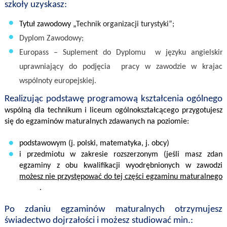
szkoły
uzyskasz
:
Tytuł zawodowy
„
Technik organizacji turystyki”;
Dyplom Zawodowy
;
‎Europass –
Suplement do Dyplomu w języku angielskim
uprawniający do
podjęcia
pracy w zawodzie w krajach
wspólnoty europejskiej
.
Realizując podstawę programową kształcenia ogólnego
wspólną dla technikum i liceum ogólnokształcącego
przygotujesz
się do egzaminów maturalnych
zdawanych na poziomie:
podstawowym (j. polski, matematyka, j. obcy)
i przedmiotu w zakresie rozszerzonym (
jeśli masz zdane
egzaminy z obu kwalifikacji wyodrębnionych w zawodzie
możesz nie przystępować do tej części egzaminu maturalnego
)
.
Po zdaniu egzaminów maturalnych otrzymujesz
świadectwo dojrzałości i możesz studiować min
.: