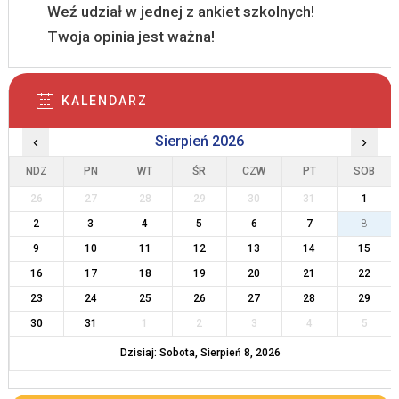
Weź udział w jednej z ankiet szkolnych!
Twoja opinia jest ważna!
KALENDARZ
‹
Sierpień 2026
›
NDZ
PN
WT
ŚR
CZW
PT
SOB
26
27
28
29
30
31
1
2
3
4
5
6
7
8
9
10
11
12
13
14
15
16
17
18
19
20
21
22
23
24
25
26
27
28
29
30
31
1
2
3
4
5
Dzisiaj: Sobota, Sierpień 8, 2026