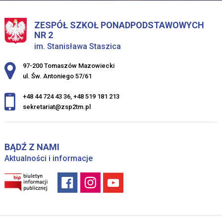
ZESPÓŁ SZKOŁ PONADPODSTAWOWYCH
NR 2
im. Stanisława Staszica
Adres pocztowy:
97-200 Tomaszów Mazowiecki
ul. Św. Antoniego 57/61
+48 44 724 43 36
,
+48 519 181 213
sekretariat@zsp2tm.pl
BĄDŹ Z NAMI
Aktualności i informacje