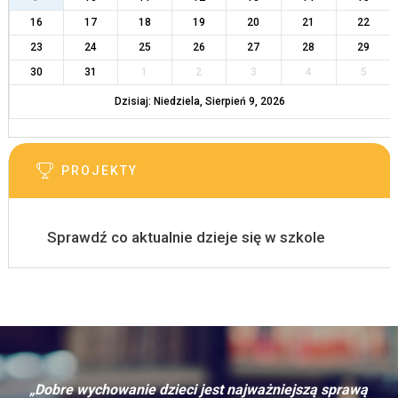
16
17
18
19
20
21
22
23
24
25
26
27
28
29
30
31
1
2
3
4
5
Dzisiaj: Niedziela, Sierpień 9, 2026
PROJEKTY
Sprawdź co aktualnie dzieje się w szkole
„Dobre wychowanie dzieci jest najważniejszą sprawą