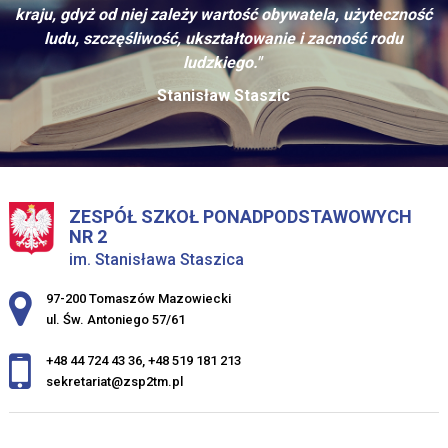
kraju, gdyż od niej zależy wartość obywatela, użyteczność
ludu, szczęśliwość, ukształtowanie i zacność rodu
ludzkiego."
Stanisław Staszic
ZESPÓŁ SZKOŁ PONADPODSTAWOWYCH
NR 2
im. Stanisława Staszica
Adres pocztowy:
97-200 Tomaszów Mazowiecki
ul. Św. Antoniego 57/61
+48 44 724 43 36
,
+48 519 181 213
sekretariat@zsp2tm.pl