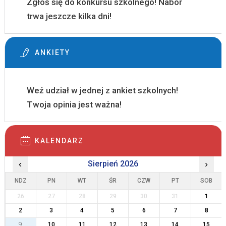
Zgłoś się do konkursu szkolnego! Nabór
trwa jeszcze kilka dni!
ANKIETY
Weź udział w jednej z ankiet szkolnych!
Twoja opinia jest ważna!
KALENDARZ
‹
Sierpień 2026
›
NDZ
PN
WT
ŚR
CZW
PT
SOB
26
27
28
29
30
31
1
2
3
4
5
6
7
8
9
10
11
12
13
14
15