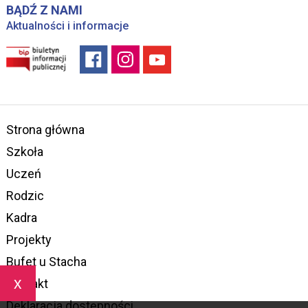
BĄDŹ Z NAMI
Aktualności i informacje
Strona główna
Szkoła
Uczeń
Rodzic
Kadra
Projekty
Bufet u Stacha
x
Kontakt
Deklaracja dostępności