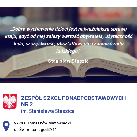
„Dobre wychowanie dzieci jest najważniejszą sprawą
kraju, gdyż od niej zależy wartość obywatela, użyteczność
ludu, szczęśliwość, ukształtowanie i zacność rodu
ludzkiego."
Stanisław Staszic
ZESPÓŁ SZKOŁ PONADPODSTAWOWYCH
NR 2
im. Stanisława Staszica
Adres pocztowy:
97-200 Tomaszów Mazowiecki
ul. Św. Antoniego 57/61