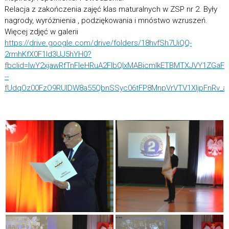
Relacja z zakończenia zajęć klas maturalnych w ZSP nr 2. Były
nagrody, wyróżnienia , podziękowania i mnóstwo wzruszeń.
Więcej zdjęć w galerii
https://drive.google.com/drive/folders/18hvfSh7UiQQ-
2rmhKfX0F1Id3UJ5hYH0?
fbclid=IwY2xjawRfTnFleHRuA2FlbQIxMABicmlkETBMTXJVY1ZG
--
fUdqOz00FzO9RUIDW8a55QbnSSyc06tFP8MnpVrVTV1XljpFnRv_a