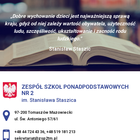
„Dobre wychowanie dzieci jest najważniejszą sprawą
kraju, gdyż od niej zależy wartość obywatela, użyteczność
ludu, szczęśliwość, ukształtowanie i zacność rodu
ludzkiego."
Stanisław Staszic
ZESPÓŁ SZKOŁ PONADPODSTAWOWYCH
NR 2
im. Stanisława Staszica
Adres pocztowy:
97-200 Tomaszów Mazowiecki
ul. Św. Antoniego 57/61
+48 44 724 43 36
,
+48 519 181 213
sekretariat@zsp2tm.pl