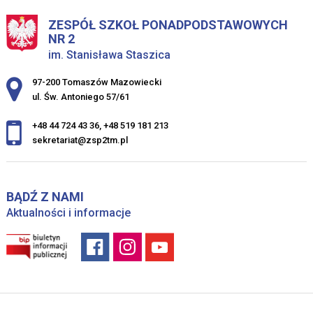
ZESPÓŁ SZKOŁ PONADPODSTAWOWYCH
NR 2
im. Stanisława Staszica
Adres pocztowy:
97-200 Tomaszów Mazowiecki
ul. Św. Antoniego 57/61
+48 44 724 43 36
,
+48 519 181 213
sekretariat@zsp2tm.pl
BĄDŹ Z NAMI
Aktualności i informacje