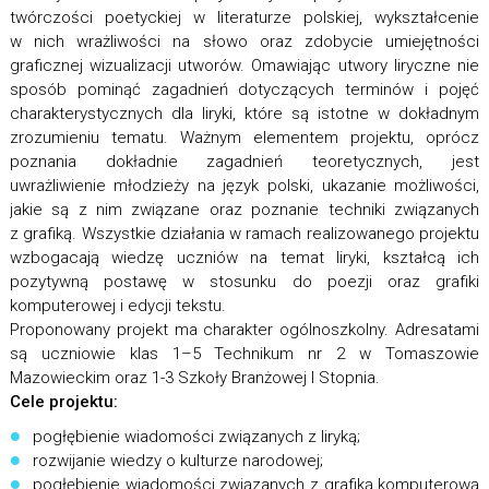
twórczości poetyckiej w literaturze polskiej, wykształcenie
w nich wrażliwości na słowo oraz zdobycie umiejętności
graficznej wizualizacji utworów. Omawiając utwory liryczne nie
sposób pominąć zagadnień dotyczących terminów i pojęć
charakterystycznych dla liryki, które są istotne w dokładnym
zrozumieniu tematu. Ważnym elementem projektu, oprócz
poznania dokładnie zagadnień teoretycznych, jest
uwrażliwienie młodzieży na język polski, ukazanie możliwości,
jakie są z nim związane oraz poznanie techniki związanych
z grafiką. Wszystkie działania w ramach realizowanego projektu
wzbogacają wiedzę uczniów na temat liryki, kształcą ich
pozytywną postawę w stosunku do poezji oraz grafiki
komputerowej i edycji tekstu.
Proponowany projekt ma charakter ogólnoszkolny. Adresatami
są uczniowie klas 1–5 Technikum nr 2 w Tomaszowie
Mazowieckim oraz 1-3 Szkoły Branżowej I Stopnia.
Cele projektu:
pogłębienie wiadomości związanych z liryką;
rozwijanie wiedzy o kulturze narodowej;
pogłębienie wiadomości związanych z grafiką komputerową