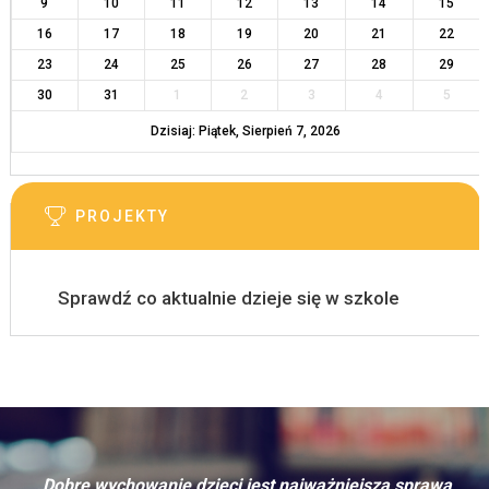
9
10
11
12
13
14
15
16
17
18
19
20
21
22
23
24
25
26
27
28
29
30
31
1
2
3
4
5
Dzisiaj: Piątek, Sierpień 7, 2026
PROJEKTY
Sprawdź co aktualnie dzieje się w szkole
„Dobre wychowanie dzieci jest najważniejszą sprawą