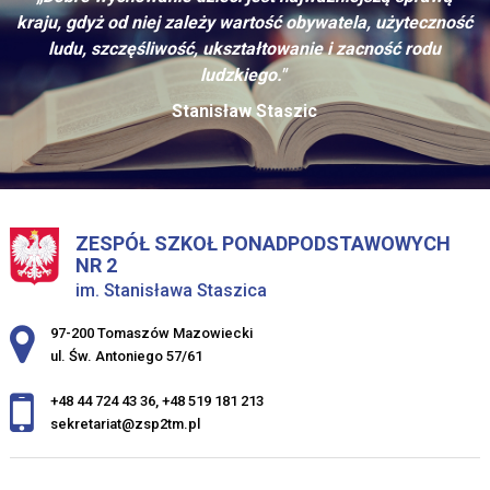
kraju, gdyż od niej zależy wartość obywatela, użyteczność
ludu, szczęśliwość, ukształtowanie i zacność rodu
ludzkiego."
Stanisław Staszic
ZESPÓŁ SZKOŁ PONADPODSTAWOWYCH
NR 2
im. Stanisława Staszica
Adres pocztowy:
97-200 Tomaszów Mazowiecki
ul. Św. Antoniego 57/61
+48 44 724 43 36
,
+48 519 181 213
sekretariat@zsp2tm.pl