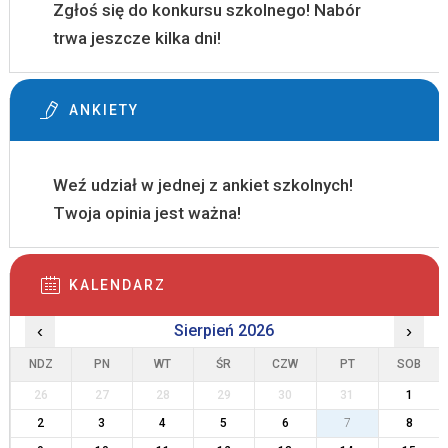
Zgłoś się do konkursu szkolnego! Nabór
trwa jeszcze kilka dni!
ANKIETY
Weź udział w jednej z ankiet szkolnych!
Twoja opinia jest ważna!
KALENDARZ
‹
Sierpień 2026
›
NDZ
PN
WT
ŚR
CZW
PT
SOB
26
27
28
29
30
31
1
2
3
4
5
6
7
8