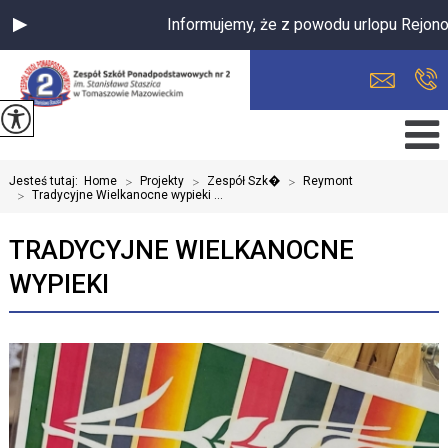
Informujemy, że z powodu urlopu Rejonowa
Jesteś tutaj:
Home
>
Projekty
>
Zespół Szk�
>
Reymont
>
Tradycyjne Wielkanocne wypieki ...
TRADYCYJNE WIELKANOCNE
WYPIEKI